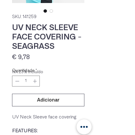
SKU: 141259
UV NECK SLEEVE
FACE COVERING -
SEAGRASS
Preço
€ 9,78
Quantidade
*
IVA 23% incluído
Adicionar
UV Neck Sleeve face covering
FEATURES: