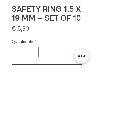
SAFETY RING 1.5 X
19 MM – SET OF 10
Preço
€ 5,30
Quantidade
*
Adicionar
IVA 23% incluído
Stainless steel safety rings.
Packed per 10 pieces in a blister
packaging.
Siga-nos