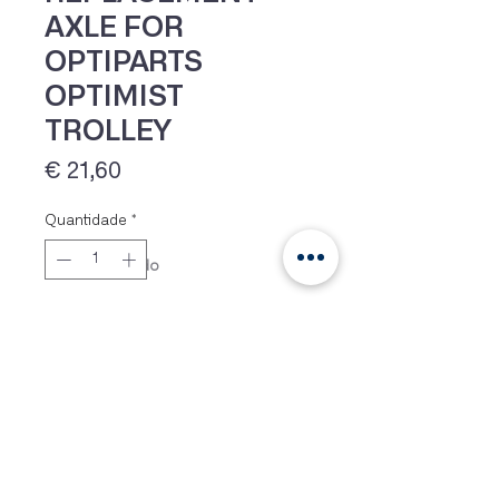
AXLE FOR
OPTIPARTS
OPTIMIST
TROLLEY
Preço
€ 21,60
Quantidade
*
IVA 23% incluído
Adicionar
25mm stainless steel axle with
plastic plug, used on all Optiparts
Optimist trolleys.