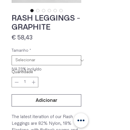
RASH LEGGINGS -
GRAPHITE
Preço
€ 58,43
Tamanho
*
IVA 23% incluído
Quantidade
*
Adicionar
The latest iteration of our Rash
Leggings are 82% Nylon, 18%