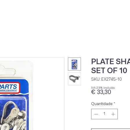
Home
Loja Onli
PLATE SH
SET OF 10
SKU: EX2745-10
IVA 23% incluído
Preço
€ 33,30
Quantidade
*