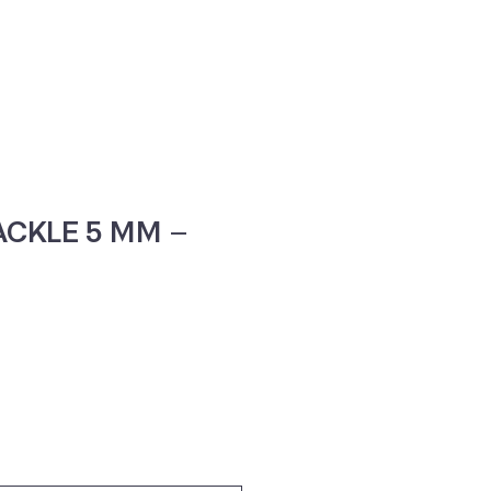
ne
Contacte-nos
ACKLE 5 MM –