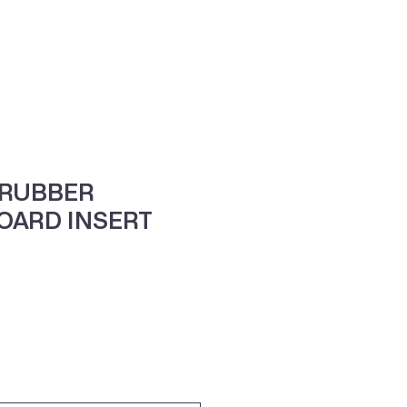
ne
Contacte-nos
 RUBBER
OARD INSERT