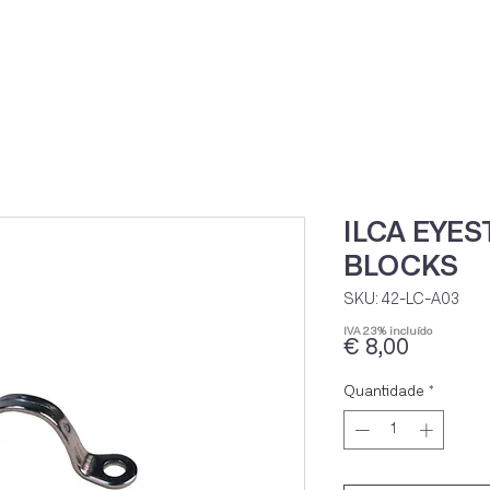
Home
Loja Onli
ILCA EYE
BLOCKS
SKU: 42-LC-A03
IVA 23% incluído
Preço
€ 8,00
Quantidade
*