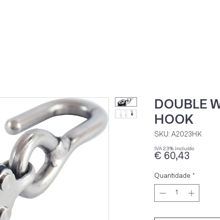
Home
Loja Onli
DOUBLE W
HOOK
SKU: A2023HK
IVA 23% incluído
Preço
€ 60,43
Quantidade
*