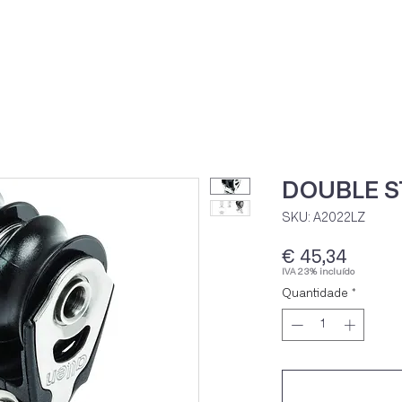
Home
Loja Onli
DOUBLE S
SKU: A2022LZ
Preço
€ 45,34
IVA 23% incluído
Quantidade
*