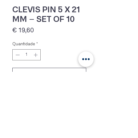
CLEVIS PIN 5 X 21
MM – SET OF 10
Preço
€ 19,60
Quantidade
*
Adicionar
IVA 23% incluído
Stainless steel clevis pin. Packed
per 10 pieces in a blister
packaging.
Siga-nos