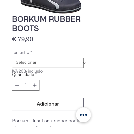
BORKUM RUBBER
BOOTS
Preço
€ 79,90
Tamanho
*
IVA 23% incluído
Quantidade
*
Adicionar
Borkum - functional rubber boots
with a non slip sole!