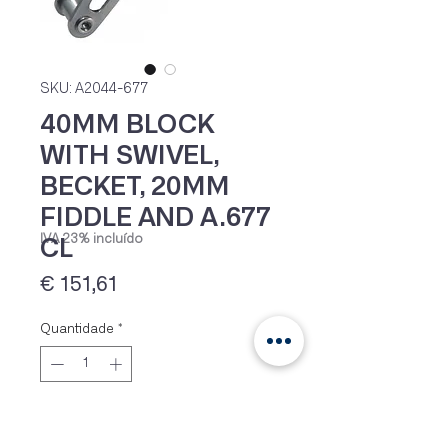
SKU: A2044-677
40MM BLOCK
WITH SWIVEL,
BECKET, 20MM
FIDDLE AND A.677
IVA 23% incluído
CL
Preço
€ 151,61
Quantidade
*
Adicionar