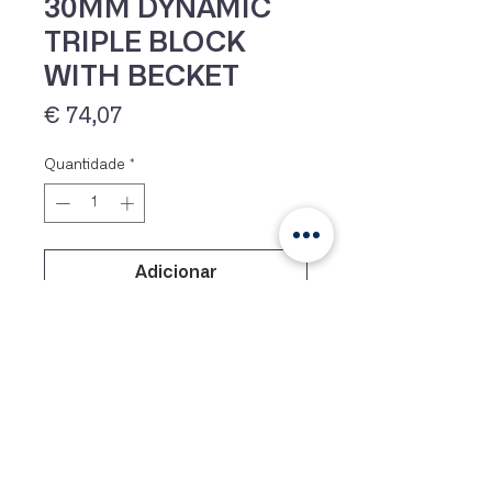
30MM DYNAMIC
TRIPLE BLOCK
WITH BECKET
Preço
€ 74,07
Quantidade
*
IVA 23% incluído
Adicionar
Additional information
Weight
114 g
Dimensions
83 × 200 × 200 mm
Siga-nos